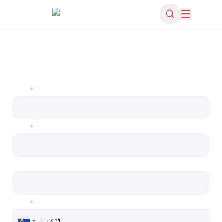
*
*
*