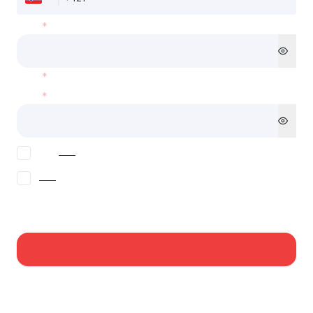
*
*
*