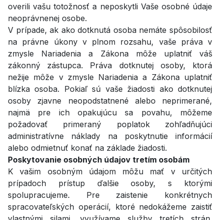
overili vašu totožnosť a neposkytli Vaše osobné údaje
neoprávnenej osobe.
V prípade, ak ako dotknutá osoba nemáte spôsobilosť
na právne úkony v plnom rozsahu, vaše práva v
zmysle Nariadenia a Zákona môže uplatniť váš
zákonný zástupca. Práva dotknutej osoby, ktorá
nežije môže v zmysle Nariadenia a Zákona uplatniť
blízka osoba. Pokiaľ sú vaše žiadosti ako dotknutej
osoby zjavne neopodstatnené alebo neprimerané,
najmä pre ich opakujúcu sa povahu, môžeme
požadovať primeraný poplatok zohľadňujúci
administratívne náklady na poskytnutie informácií
alebo odmietnuť konať na základe žiadosti.
Poskytovanie osobných údajov tretím osobám
K vašim osobným údajom môžu mať v určitých
prípadoch prístup ďalšie osoby, s ktorými
spolupracujeme. Pre zaistenie konkrétnych
spracovateľských operácií, ktoré nedokážeme zaistiť
vlastnými silami, využívame služby tretích strán.