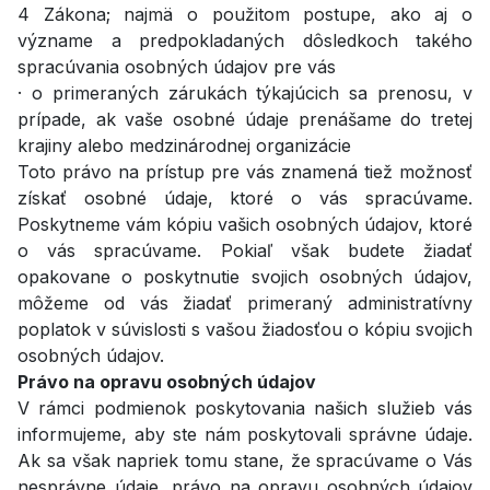
4 Zákona; najmä o použitom postupe, ako aj o
význame a predpokladaných dôsledkoch takého
spracúvania osobných údajov pre vás
· o primeraných zárukách týkajúcich sa prenosu, v
prípade, ak vaše osobné údaje prenášame do tretej
krajiny alebo medzinárodnej organizácie
Toto právo na prístup pre vás znamená tiež možnosť
získať osobné údaje, ktoré o vás spracúvame.
Poskytneme vám kópiu vašich osobných údajov, ktoré
o vás spracúvame. Pokiaľ však budete žiadať
opakovane o poskytnutie svojich osobných údajov,
môžeme od vás žiadať primeraný administratívny
poplatok v súvislosti s vašou žiadosťou o kópiu svojich
osobných údajov.
Právo na opravu osobných údajov
V rámci podmienok poskytovania našich služieb vás
informujeme, aby ste nám poskytovali správne údaje.
Ak sa však napriek tomu stane, že spracúvame o Vás
nesprávne údaje, právo na opravu osobných údajov