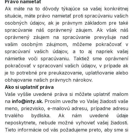
Právo namietať
Ak máte na to dôvody týkajúce sa vašej konkrétnej
situácie, máte právo namietať proti spracúvaniu vašich
osobných údajov, ak je právnym základom pre také
spracúvanie náš oprávnený záujem. Ak však náš
oprávnený záujem na spracúvanie prevyšuje nad
vašim osobným záujmom, môžeme pokračovať v
spracúvaní vašich údajov, a to aj napriek vašej
námietke voči spracúvaniu. Taktiež sme oprávnení
pokračovať v spracovaní vašich údajov, v prípade ak
je to potrebné pre preukazovanie, uplatňovanie alebo
obhajovanie našich právnych nárokov.
Ako si uplatniť práva
Vaše vyššie uvedené práva si môžete uplatniť mailom
na
info@inty.sk.
Prosím uveďte vo Vašej žiadosti vaše
meno, priezvisko, e-mailovú adresu, prípadne adresu
trvalého bydliska. Ak nám uvedené údaje
neposkytnete, nebude možné vyhovieť vašej žiadosti.
Tieto informácie od vás požadujeme preto, aby sme si