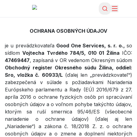
OCHRANA OSOBNÝCH ÚDAJOV
je u prevádzkovateľa
Good One Services, s. r. o.,
so
sídlom
Vojtecha Tvrdého 784/5, 010 01 Žilina
IČO:
47469447
, zapísaná v OR vedenom Okresným súdom
Obchodný register Okresného súdu Žilina, oddiel:
Sro, vložka č. 60933/L
(ďalej len „prevádzkovateľ“)
zabezpečená v súlade s požiadavkami Nariadenia
Európskeho parlamentu a Rady (EÚ) 2016/679 z 27.
apríla 2016 o ochrane fyzických osôb pri spracúvaní
osobných údajov a o voľnom pohybe takýchto údajov,
ktorým sa ruší smernica 95/46/ES (všeobecné
nariadenie o ochrane údajov) (ďalej aj len
„Nariadenie“) a zákona č. 18/2018 Z. z. o ochrane
osobných údajov a o zmene a doplnení niektorých