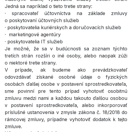
Jedná sa napríklad o tieto tretie strany:
· spracovateľ účtovníctva na základe zmluvy
o poskytovaní účtovných služieb
· poskytovatelia kuriérskych a doručovacích služieb
· marketingové agentúry
· poskytovatelia IT služieb
Je možné, že sa v budúcnosti sa zoznam týchto
tretích strán rozšíri o iné osoby, alebo naopak zúži
o niektoré tretie strany.
V prípade, ak budeme ako prevádzkovateľ
odovzdávať získané osobné údaje o fyzických
osobách ďalšej osobe v postavení sprostredkovateľa,
sme povinní pre tento prípad vyhotoviť osobitnú
zmluvu medzi nami a každou takouto ďalšou osobou
v postavení sprostredkovateľa, alebo inkorporovať
príslušné ustanovenia v zmysle zákona č. 18/2018 do
rámcovej zmluvy, prípadne vyhotoviť dodatok k tejto
zmluve.