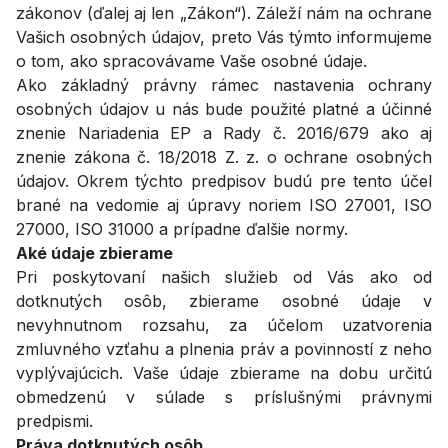
zákonov (ďalej aj len „Zákon“). Záleží nám na ochrane
Vašich osobných údajov, preto Vás týmto informujeme
o tom, ako spracovávame Vaše osobné údaje.
Ako základný právny rámec nastavenia ochrany
osobných údajov u nás bude použité platné a účinné
znenie Nariadenia EP a Rady č. 2016/679 ako aj
znenie zákona č. 18/2018 Z. z. o ochrane osobných
údajov. Okrem týchto predpisov budú pre tento účel
brané na vedomie aj úpravy noriem ISO 27001, ISO
27000, ISO 31000 a prípadne ďalšie normy.
Aké údaje zbierame
Pri poskytovaní našich služieb od Vás ako od
dotknutých osôb, zbierame osobné údaje v
nevyhnutnom rozsahu, za účelom uzatvorenia
zmluvného vzťahu a plnenia práv a povinností z neho
vyplývajúcich. Vaše údaje zbierame na dobu určitú
obmedzenú v súlade s príslušnými právnymi
predpismi.
Práva dotknutých osôb