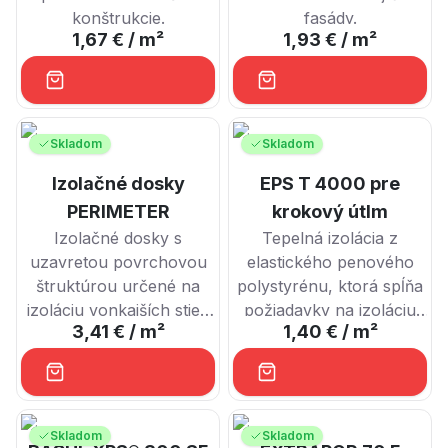
konštrukcie.
fasády.
1,67 €
/ m²
1,93 €
/ m²
Skladom
Skladom
Izolačné dosky
EPS T 4000 pre
PERIMETER
krokový útlm
Izolačné dosky s
Tepelná izolácia z
uzavretou povrchovou
elastického penového
štruktúrou určené na
polystyrénu, ktorá spĺňa
izoláciu vonkajších stien
požiadavky na izoláciu
3,41 €
/ m²
1,40 €
/ m²
v priamom kontakte so
stavebného hluku a
zeminou.
krokový útlm.
Skladom
Skladom