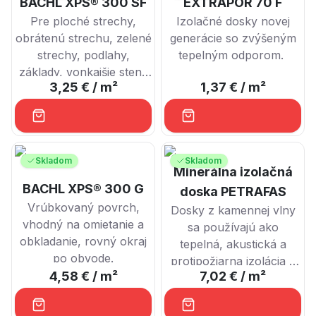
BACHL XPS® 300 SF
EXTRAPOR 70 F
Pre ploché strechy,
Izolačné dosky novej
obrátenú strechu, zelené
generácie so zvýšeným
strechy, podlahy,
tepelným odporom.
základy, vonkajšie steny
3,25 €
/ m²
1,37 €
/ m²
v kontakte so zeminou.
Skladom
Skladom
Minerálna izolačná
BACHL XPS® 300 G
doska PETRAFAS
Vrúbkovaný povrch,
Dosky z kamennej vlny
vhodný na omietanie a
sa používajú ako
obkladanie, rovný okraj
tepelná, akustická a
po obvode.
protipožiarna izolácia v
4,58 €
/ m²
7,02 €
/ m²
exteriéri a interiéri budov.