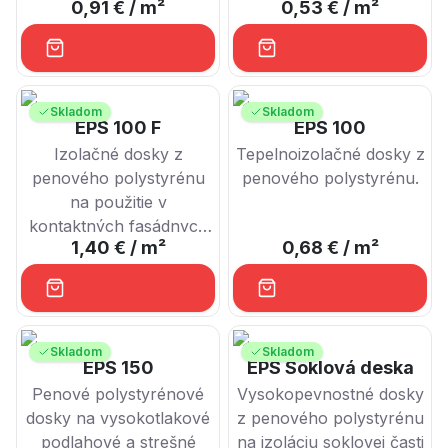
0,91 €
/ m²
0,53 €
/ m²
Skladom
Skladom
EPS 100 F
EPS 100
Izolačné dosky z
Tepelnoizolačné dosky z
penového polystyrénu
penového polystyrénu.
na použitie v
kontaktných fasádnych
1,40 €
/ m²
0,68 €
/ m²
zatepľovacích systémoch
ETICS.
Skladom
Skladom
EPS 150
EPS Soklová deska
Penové polystyrénové
Vysokopevnostné dosky
dosky na vysokotlakové
z penového polystyrénu
podlahové a strešné
na izoláciu soklovej časti