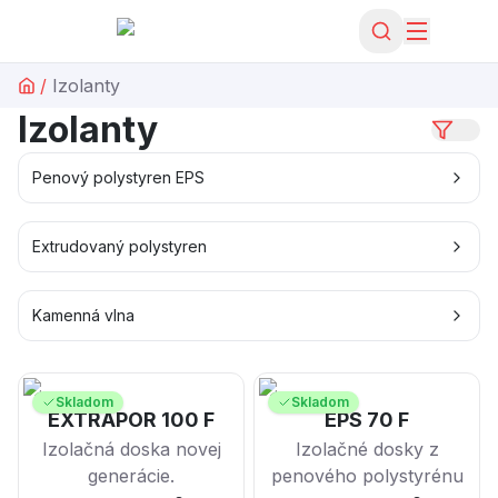
/
Izolanty
Izolanty
Penový polystyren EPS
Extrudovaný polystyren
Kamenná vlna
Skladom
Skladom
EXTRAPOR 100 F
EPS 70 F
Izolačná doska novej
Izolačné dosky z
generácie.
penového polystyrénu