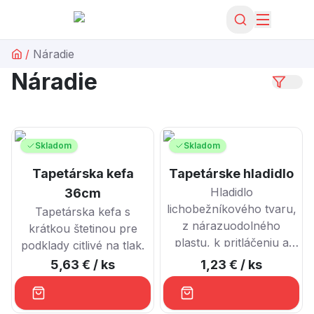
/
Náradie
Náradie
Skladom
Skladom
Tapetárska kefa
Tapetárske hladidlo
Hladidlo
36cm
lichobežníkového tvaru,
Tapetárska kefa s
z nárazuodolného
krátkou štetinou pre
plastu, k pritláčeniu a
podklady citlivé na tlak.
vyhladzovaniu tapiet.
5,63 €
/ ks
1,23 €
/ ks