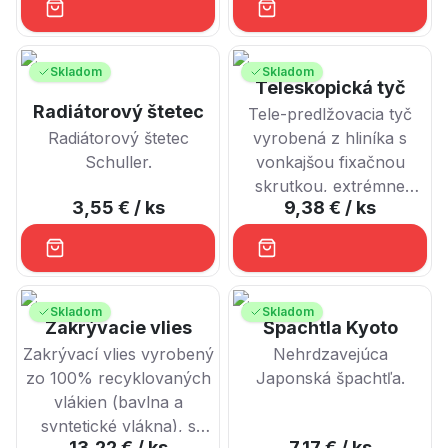
Skladom
Skladom
Teleskopická tyč
Radiátorový štetec
Tele-predlžovacia tyč
Radiátorový štetec
vyrobená z hliníka s
Schuller.
vonkajšou fixačnou
skrutkou, extrémne
3,55 €
/ ks
9,38 €
/ ks
ľahká.
Skladom
Skladom
Zakrývacie vlies
Špachtla Kyoto
Zakrývací vlies vyrobený
Nehrdzavejúca
zo 100% recyklovaných
Japonská špachtľa.
vlákien (bavlna a
syntetické vlákna), s
13,22 €
/ ks
7,17 €
/ ks