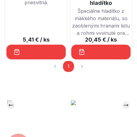
priesvitná.
hladítko
Špeciálne hladítko z
mäkkého materiálu, so
zaoblenými hranami listu
a rohmi vyvinuté pre
5,41 €
/ ks
20,45 €
/ ks
tmely Arte Twin.
1