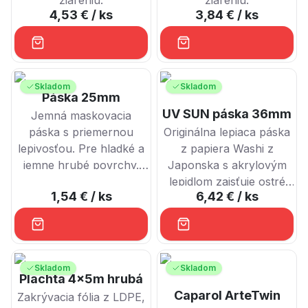
žiareniu.
žiareniu.
4,53 €
/ ks
3,84 €
/ ks
Skladom
Skladom
Páska 25mm
UV SUN páska 36mm
Jemná maskovacia
páska s priemernou
Originálna lepiaca páska
lepivosťou. Pre hladké a
z papiera Washi z
jemne hrubé povrchy.
Japonska s akrylovým
Jednotlivo balená v
lepidlom zaisťuje ostré
1,54 €
/ ks
6,42 €
/ ks
potlačenej fólii.
hrany a čisté línie pri
maľovaní a lakovaní.
Odpudzuje vodu, má
vysokú odolnosť voči
rozpúšťadlám a UV
Skladom
Skladom
Plachta 4x5m hrubá
žiareniu, pre prácu
Caparol ArteTwin
Zakrývacia fólia z LDPE,
vnútri aj vonku.