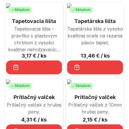
Skladom
Skladom
Tapetovacia lišta
Tapetárska lišta
Tapetovacia lišta -
Tapetárska lišta z vysoko
pravítko s plastovým
kvalitnej ocele na rezanie
chrbtom z vysoko
pásov tapiet.
kvalitnej nehrdzavejúcej
3,17 €
/ ks
13,46 €
/ ks
ocele.
Skladom
Skladom
Prítlačný valček
Prítlačný valček
Prítlačný valček z hrubej
Prítlačný valček z 10mm
peny.
hrubej peny.
4,31 €
/ ks
2,15 €
/ ks