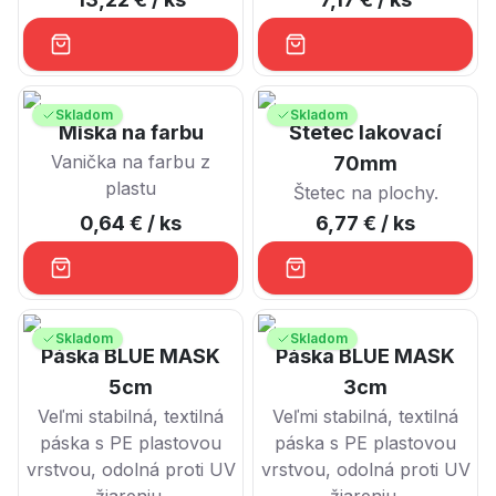
dobrou savosťou,
nepremokavá,
protišmyková fólia.
Skladom
Skladom
Miska na farbu
Štetec lakovací
Vanička na farbu z
70mm
plastu
Štetec na plochy.
0,64 €
/ ks
6,77 €
/ ks
Skladom
Skladom
Páska BLUE MASK
Páska BLUE MASK
5cm
3cm
Veľmi stabilná, textilná
Veľmi stabilná, textilná
páska s PE plastovou
páska s PE plastovou
vrstvou, odolná proti UV
vrstvou, odolná proti UV