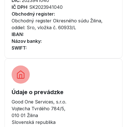
DIČ
:
2023941040
IČ DPH
:
SK2023941040
Obchodný register
:
Obchodný register Okresného súdu Žilina,
oddiel: Sro, vložka č. 60933/L
IBAN
:
Názov banky
:
SWIFT
:
Údaje o prevádzke
Good One Services, s.r.o.
Vojtecha Tvrdého 784/5
,
010 01 Žilina
Slovenská republika