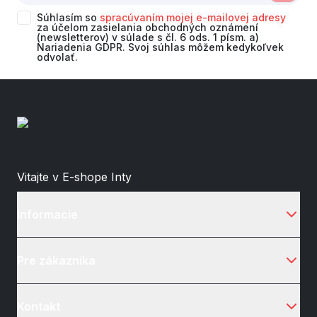
Súhlasím so
spracúvaním mojej e-mailovej adresy
za účelom zasielania obchodných oznámení
(newsletterov) v súlade s čl. 6 ods. 1 písm. a)
Nariadenia GDPR. Svoj súhlas môžem kedykoľvek
odvolať.
Vitajte v E-shope Inty
Informacie
Pre zákazníka
Kontakt