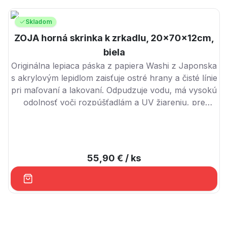
Skladom
ZOJA horná skrinka k zrkadlu, 20x70x12cm,
biela
Originálna lepiaca páska z papiera Washi z Japonska
s akrylovým lepidlom zaisťuje ostré hrany a čisté línie
pri maľovaní a lakovaní. Odpudzuje vodu, má vysokú
odolnosť voči rozpúšťadlám a UV žiareniu, pre
prácu vnútri aj vonku.
55,90 €
/ ks