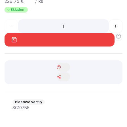
229,75 €
/ ks
Skladom
Bidetové ventily
SG107NE