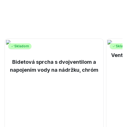
Skladom
Sklad
Ventil
Bidetová sprcha s dvojventilom a
napojením vody na nádržku, chróm