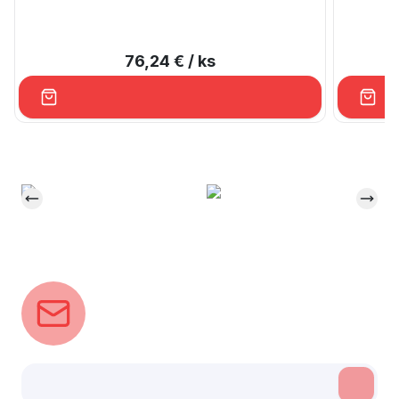
76,24 €
/ ks