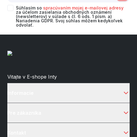
Súhlasím so
spracúvaním mojej e-mailovej adresy
za účelom zasielania obchodných oznámení
(newsletterov) v súlade s čl. 6 ods. 1 písm. a)
Nariadenia GDPR. Svoj súhlas môžem kedykoľvek
odvolať.
Vitajte v E-shope Inty
Informacie
Pre zákazníka
Kontakt