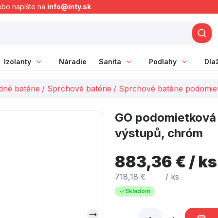
ebo napíšte na
info@inty.sk
Izolanty
Náradie
Sanita
Podlahy
Dla
né batérie
/
Sprchové batérie
/
Sprchové batérie podomie
GO podomietková s
výstupů, chróm
883,36 € / ks
718,18 €
/ ks
Skladom