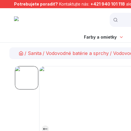
Potrebujete poradiť?
Kontaktujte nás:
+421 940 101 118
al
Farby a omietky
/
Sanita
/
Vodovodné batérie a sprchy
/
Vodovod