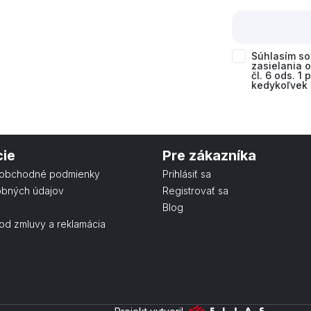
Súhlasím s
zasielania 
čl. 6 ods. 1
kedykoľvek 
cie
Pre zákazníka
obchodné podmienky
Prihlásiť sa
obných údajov
Registrovať sa
Blog
od zmluvy a reklamácia