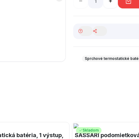
Sprchové termostatické baté
Skladom
cká batéria, 1 výstup,
SASSARI podomietková 