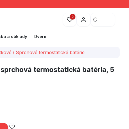
0
žba a obklady
Dvere
tkové
/
Sprchové termostatické batérie
prchová termostatická batéria, 5