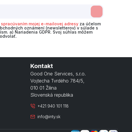
o
spracúvaním mojej e-mailovej adresy
za účelom
obchodných oznámení (newsletterov) v súlade s
 písm. a) Nariadenia GDPR. Svoj súhlas môžem
odvolať.
Kontakt
Good One Services, s.r.o.
Vojtecha Tvrdého 784/5
,
010 01 Žilina
Slovenská republika
+421 940 101 118
info@inty.sk