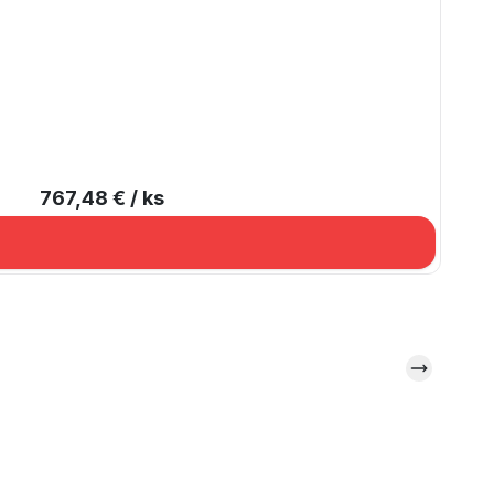
D
767,48 €
/ ks