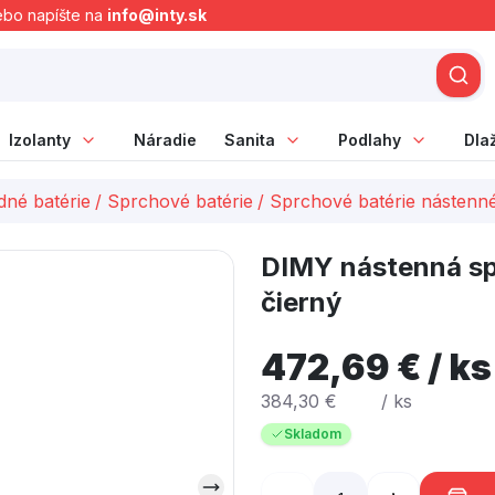
ebo napíšte na
info@inty.sk
Izolanty
Náradie
Sanita
Podlahy
Dla
né batérie
/
Sprchové batérie
/
Sprchové batérie nástenn
DIMY nástenná sp
čierný
472,69 € / ks
384,30 €
/ ks
Skladom