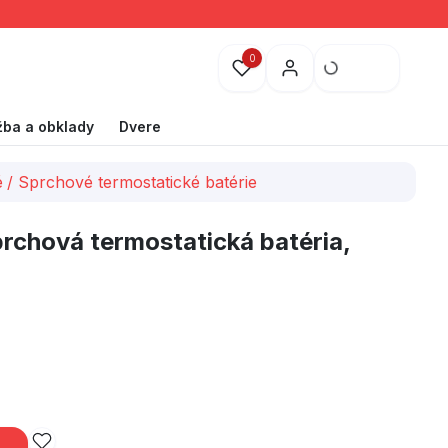
0
žba a obklady
Dvere
é
/
Sprchové termostatické batérie
rchová termostatická batéria,