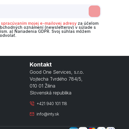
o
spracúvaním mojej e-mailovej adresy
za účelom
obchodných oznámení (newsletterov) v súlade s
 písm. a) Nariadenia GDPR. Svoj súhlas môžem
odvolať.
Kontakt
Good One Services, s.r.o.
Vojtecha Tvrdého 784/5
,
010 01 Žilina
Slovenská republika
+421 940 101 118
info@inty.sk