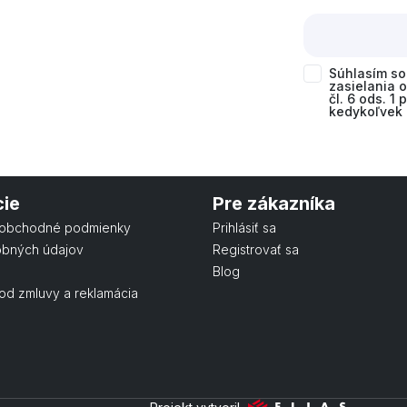
Súhlasím s
zasielania 
čl. 6 ods. 1
kedykoľvek 
cie
Pre zákazníka
obchodné podmienky
Prihlásiť sa
obných údajov
Registrovať sa
Blog
od zmluvy a reklamácia