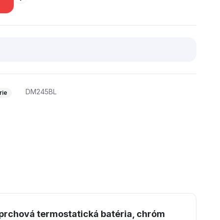
DM245BL
rie
prchová termostatická batéria, chróm