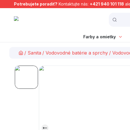
Potrebujete poradiť?
Kontaktujte nás:
+421 940 101 118
al
Farby a omietky
/
Sanita
/
Vodovodné batérie a sprchy
/
Vodovod