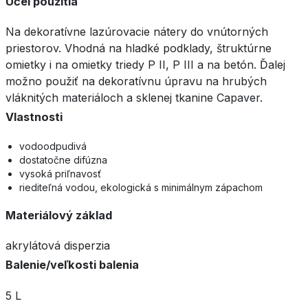
Účel použitia
Na dekoratívne lazúrovacie nátery do vnútorných
priestorov. Vhodná na hladké podklady, štruktúrne
omietky i na omietky triedy P II, P III a na betón. Ďalej
možno použiť na dekoratívnu úpravu na hrubých
vláknitých materiáloch a sklenej tkanine Capaver.
Vlastnosti
vodoodpudivá
dostatočne difúzna
vysoká priľnavosť
riediteľná vodou, ekologická s minimálnym zápachom
Materiálový základ
akrylátová disperzia
Balenie/veľkosti balenia
5 L