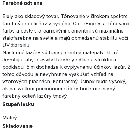
Farebné odtiene
Biely ako skladový tovar. Tónovanie v širokom spektre
farebných odtieňov v systéme ColorExpress. Tónovacie
farby a pasty s organickými pigmentmi sú maximálne
stálofarebné na svetle a majú obmedzenú stabilitu voči
UV žiareniu.
Nástenné lazúry sú transparentné materiály, ktoré
dovoľujú, aby presvital farebný odtieň a štruktúra
podkladu, čím dochádza k ovplyvneniu účinkov lazúr. Z
tohto dôvodu je nevyhnutné vyskúšať vzhľad na
vzorových plochách. Kontrastný účinok bude vysoký,
ak na svetlom pomocnom nátere bude nanesený
farebný odtieň lazúry tmavý.
Stupeň lesku
Matný
Skladovanie