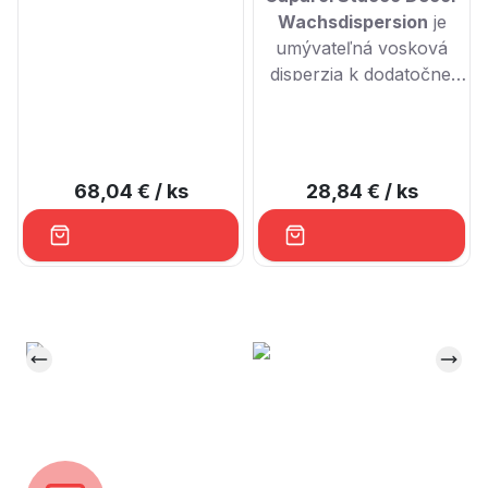
Wachsdispersion
je
umývateľná vosková
disperzia k dodatočnej
ochrane Stucco Decor
di Luce pred hrubým
znečistením a
kvapalinami
68,04 €
/ ks
28,84 €
/ ks