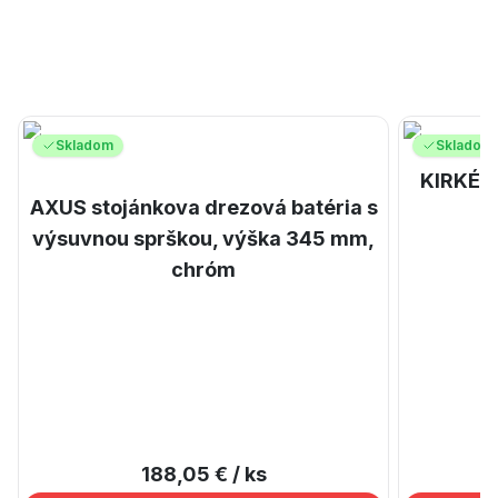
Skladom
Skladom
KIRKÉ s
AXUS stojánkova drezová batéria s
výsuvnou sprškou, výška 345 mm,
chróm
188,05 €
/ ks