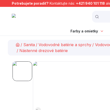
Potrebujete poradiť?
Kontaktujte nás:
+421 940 101 118
al
Farby a omietky
/
Sanita
/
Vodovodné batérie a sprchy
/
Vodovod
/
Nástenné drezové batérie