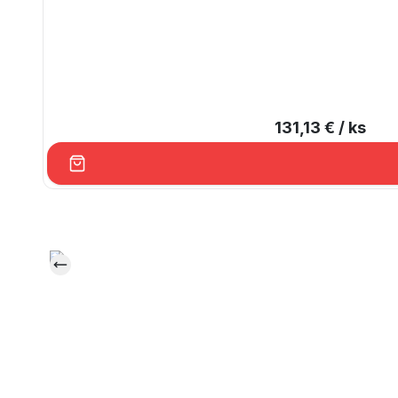
131,13 €
/ ks