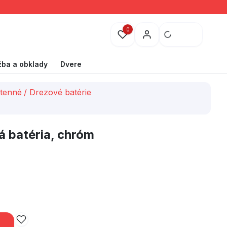
0
žba a obklady
Dvere
stenné
/
Drezové batérie
 batéria, chróm