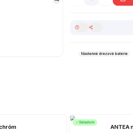
Nástenné drezové batérie
Skladom
 chróm
ANTEA n