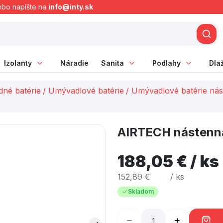
ebo napíšte na
info@inty.sk
Izolanty
Náradie
Sanita
Podlahy
Dla
né batérie
/
Umývadlové batérie
/
Umývadlové batérie ná
AIRTECH nástenná
188,05 € / ks
152,89 €
/ ks
Skladom