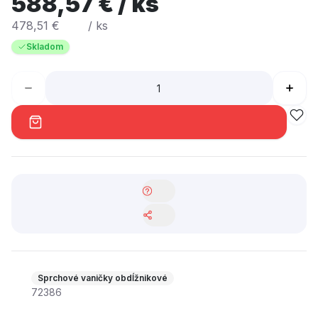
588,57 € / ks
478,51 €
/ ks
Skladom
Sprchové vaničky obdĺžnikové
72386